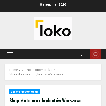
Skip
8 sierpnia, 2026
to
content
Primary
Menu
Home
zachodniopomorskie
Skup złota oraz brylantów Warszawa
zachodniopomorskie
Skup złota oraz brylantów Warszawa