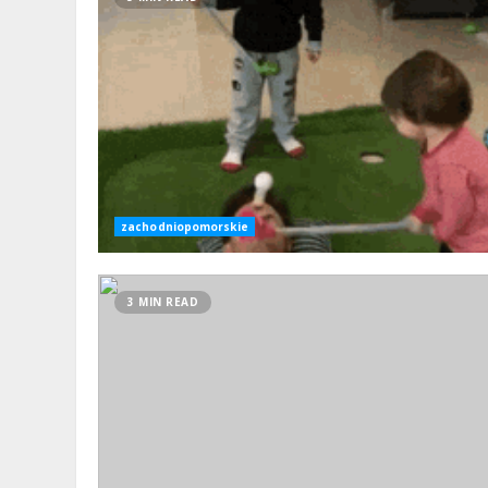
zachodniopomorskie
3 MIN READ