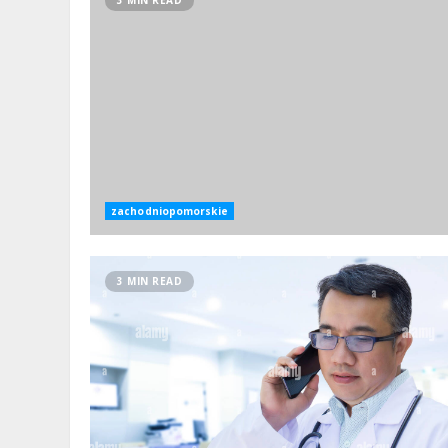
zachodniopomorskie
3 MIN READ