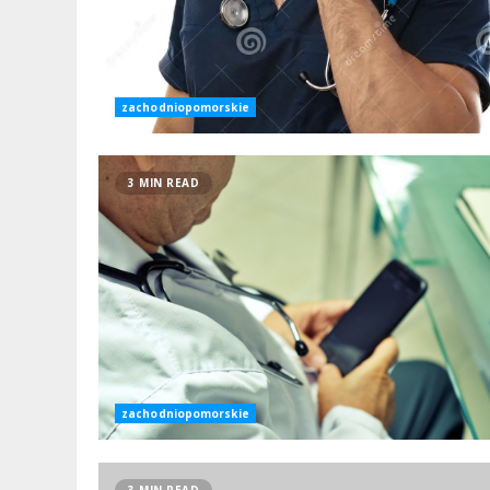
zachodniopomorskie
3 MIN READ
zachodniopomorskie
3 MIN READ