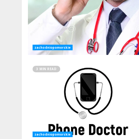
zachodniopomorskie
3 MIN READ
zachodniopomorskie