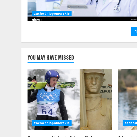
zachodniopomorskie
N
1
p
w
YOU MAY HAVE MISSED
zachodniopomorskie
zachod