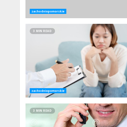
zachodniopomorskie
3 MIN READ
zachodniopomorskie
3 MIN READ