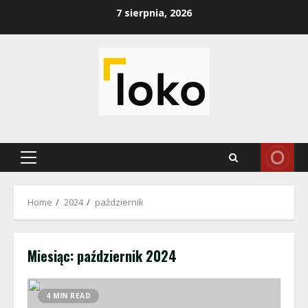
Skip
7 sierpnia, 2026
to
content
Primary
Menu
Home
2024
październik
Miesiąc:
październik 2024
4 MIN READ