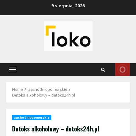
Skip
9 sierpnia, 2026
to
content
Primary
Menu
Home
zachodniopomorskie
Detoks alkoholowy – detoks24h.pl
zachodniopomorskie
Detoks alkoholowy – detoks24h.pl