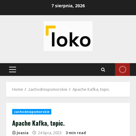
Skip
7 sierpnia, 2026
to
content
Primary
Menu
Home
zachodniopomorskie
Apache Kafka, topic.
zachodniopomorskie
Apache Kafka, topic.
Joasia
24 lipca, 2023
3 min read