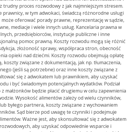
z trudny proces rozwodowy z jak najmniejszym stresem.
ie prawnicy, w tym adwokaci, świadczą różnorodne usługi
 może oferować porady prawne, reprezentację w sądzie,
ne, mediacje i wiele innych usług. Kancelaria prawna w
ych, przedsiębiorców, instytucje publiczne i inne
sjonalną pomoc prawną. Koszty rozwodu mogą się różnić
ysdykcja, złożoność sprawy, współpraca stron, obecność
nia opieki nad dziećmi. Koszty rozwodu obejmują opłatę
, koszty związane z dokumentacją, jak np. tłumaczenia,
ego (jeśli są potrzebne) oraz inne koszty związane z
ltować się z adwokatem lub prawnikiem, aby uzyskać
odu i być świadomym potencjalnych wydatków. Podział
o z małżonków będzie płacić drugiemu w celu zapewnienia
wodzie. Wysokość alimentów zależy od wielu czynników,
a lub byłego partnera, koszty związane z wychowaniem
ynników. Sąd bierze pod uwagę te czynniki i podejmuje
alimentów. Ważne jest, aby skonsultować się z adwokatem
 rozwodowych, aby uzyskać odpowiednie wsparcie i