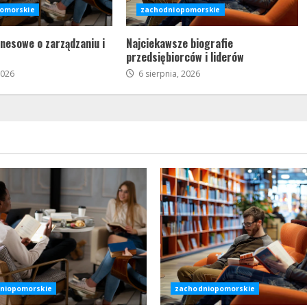
omorskie
zachodniopomorskie
znesowe o zarządzaniu i
Najciekawsze biografie
przedsiębiorców i liderów
2026
6 sierpnia, 2026
niopomorskie
zachodniopomorskie