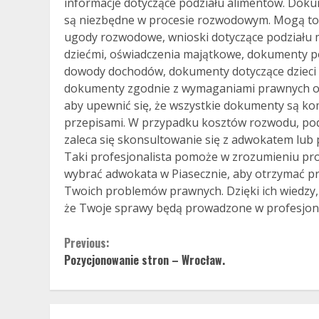
informacje dotyczące podziału alimentów. Dok
są niezbędne w procesie rozwodowym. Mogą to
ugody rozwodowe, wnioski dotyczące podziału ma
dziećmi, oświadczenia majątkowe, dokumenty po
dowody dochodów, dokumenty dotyczące dzieci it
dokumenty zgodnie z wymaganiami prawnych or
aby upewnić się, że wszystkie dokumenty są k
przepisami. W przypadku kosztów rozwodu, po
zaleca się skonsultowanie się z adwokatem lub
Taki profesjonalista pomoże w zrozumieniu pr
wybrać adwokata w Piasecznie, aby otrzymać p
Twoich problemów prawnych. Dzięki ich wiedzy
że Twoje sprawy będą prowadzone w profesjona
Continue
Previous:
Pozycjonowanie stron – Wrocław.
Reading