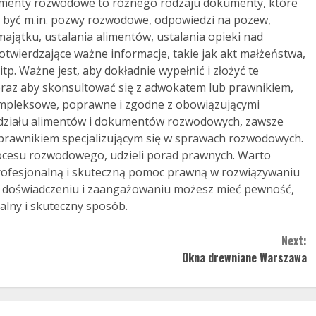
umenty rozwodowe to różnego rodzaju dokumenty, które
 być m.in. pozwy rozwodowe, odpowiedzi na pozew,
jątku, ustalania alimentów, ustalania opieki nad
twierdzające ważne informacje, takie jak akt małżeństwa,
p. Ważne jest, aby dokładnie wypełnić i złożyć te
az aby skonsultować się z adwokatem lub prawnikiem,
ompleksowe, poprawne i zgodne z obowiązującymi
działu alimentów i dokumentów rozwodowych, zawsze
 prawnikiem specjalizującym się w sprawach rozwodowych.
ocesu rozwodowego, udzieli porad prawnych. Warto
rofesjonalną i skuteczną pomoc prawną w rozwiązywaniu
, doświadczeniu i zaangażowaniu możesz mieć pewność,
lny i skuteczny sposób.
Next:
Okna drewniane Warszawa