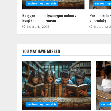
zachodniopomorskie
zachodniop
Księgarnia motywacyjna online z
Poradniki bi
książkami o biznesie
sprzedaży
6 sierpnia, 2026
6 sierpnia, 
YOU MAY HAVE MISSED
zachodniopomorskie
zachod