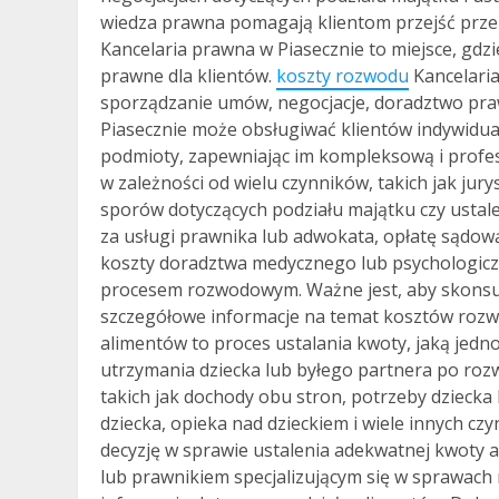
wiedza prawna pomagają klientom przejść prze
Kancelaria prawna w Piasecznie to miejsce, gdz
prawne dla klientów.
koszty rozwodu
Kancelaria
sporządzanie umów, negocjacje, doradztwo praw
Piasecznie może obsługiwać klientów indywidualn
podmioty, zapewniając im kompleksową i profe
w zależności od wielu czynników, takich jak jur
sporów dotyczących podziału majątku czy ustale
za usługi prawnika lub adwokata, opłatę sądową
koszty doradztwa medycznego lub psychologiczn
procesem rozwodowym. Ważne jest, aby skonsu
szczegółowe informacje na temat kosztów rozw
alimentów to proces ustalania kwoty, jaką jedn
utrzymania dziecka lub byłego partnera po roz
takich jak dochody obu stron, potrzeby dzieck
dziecka, opieka nad dzieckiem i wiele innych cz
decyzję w sprawie ustalenia adekwatnej kwoty 
lub prawnikiem specjalizującym się w sprawach